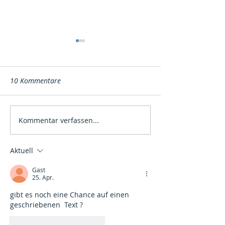
10 Kommentare
Kommentar verfassen...
Haben wir mehr als sieben
Wie nutzen wir d
Chakren?
Energie am best
Aktuell
Gast
25. Apr.
gibt es noch eine Chance auf einen 
geschriebenen  Text ?
Gefällt mir
Antworten