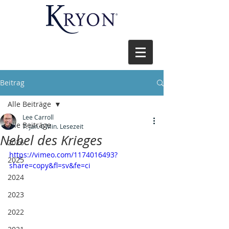
Beitrag
Alle Beiträge
Lee Carroll
Alle Beiträge
7. Jan.
0 Min. Lesezeit
Nebel des Krieges
2026
https://vimeo.com/1174016493?
2025
share=copy&fl=sv&fe=ci
2024
2023
2022