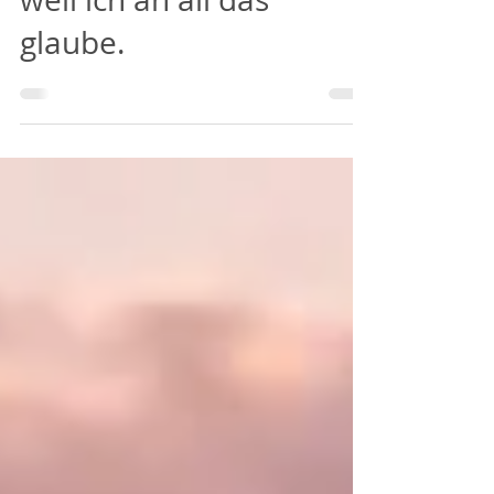
denkt, ich sei verrückt,
weil ich an all das
glaube.