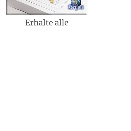
Erhalte alle
Neuigkeiten zu
Lee Carroll und Kryon!
Melde dich hier für unseren
Newsletter an und wir
informieren dich über die von uns
auf Deutsch übersetzten Kryon
Channelings,
aktuelle Veranstaltungen mit Lee
Carroll & Monika Muranyi,
neue "Kreis der Zwölf"
Heilsitzungen und vieles andere
mehr: