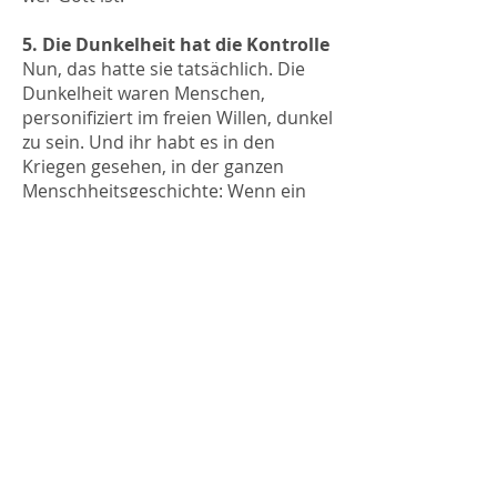
5. Die Dunkelheit hat die Kontrolle
Nun, das hatte sie tatsächlich. Die
Dunkelheit waren Menschen,
personifiziert im freien Willen, dunkel
zu sein. Und ihr habt es in den
Kriegen gesehen, in der ganzen
Menschheitsgeschichte: Wenn ein
Mensch entscheidet, dunkel zu sein,
schliessen sich ihm alle Arten von
Leuten an. Sie werden zu euren
Kontrolleuren und Herrschern und
ihr kennt sie nicht einmal. Denn ihr
könnt ja nicht vorankommen,
erinnert ihr euch? Die Dunkelheit
hatte immer die Kontrolle. Die
menschliche Rasse wurde für Geld in
Kriege hineinmanipuliert und ihr
wisst das. Die menschliche Rasse
wurde ihre ganze Existenz hindurch