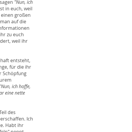
 sagen
"Nun, ich
st in euch, weil
n einen großen
 man auf die
Informationen
ihr zu euch
ert, weil ihr
chaft entsteht,
ge, für die ihr
ser Schöpfung
eurem
"Nun, ich hoffe,
r eine nette
Teil des
erschaffen. Ich
e. Habt ihr
feln" nennt,