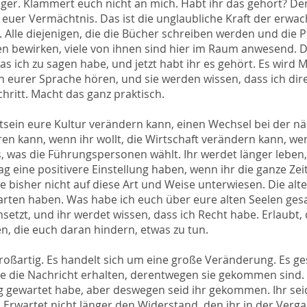
änger. Klammert euch nicht an mich. Habt ihr das gehört? D
st euer Vermächtnis. Das ist die unglaubliche Kraft der erw
r. Alle diejenigen, die die Bücher schreiben werden und die 
en bewirken, viele von ihnen sind hier im Raum anwesend. D
 ich zu sagen habe, und jetzt habt ihr es gehört. Es wird
in eurer Sprache hören, und sie werden wissen, dass ich dir
chritt. Macht das ganz praktisch.
tsein eure Kultur verändern kann, einen Wechsel bei der n
n kann, wenn ihr wollt, die Wirtschaft verändern kann, wenn
s, was die Führungspersonen wählt. Ihr werdet länger leben
g eine positivere Einstellung haben, wenn ihr die ganze Ze
e bisher nicht auf diese Art und Weise unterwiesen. Die alt
arten haben. Was habe ich euch über eure alten Seelen gesa
hsetzt, und ihr werdet wissen, dass ich Recht habe. Erlaubt,
 die euch daran hindern, etwas zu tun.
großartig. Es handelt sich um eine große Veränderung. Es ge
 die Nachricht erhalten, derentwegen sie gekommen sind. Es
ag gewartet habe, aber deswegen seid ihr gekommen. Ihr sei
. Erwartet nicht länger den Widerstand, den ihr in der Verg