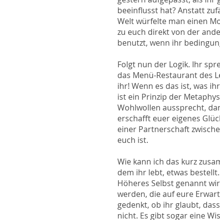
beeinflusst hat? Anstatt zu
Welt würfelte man einen Mom
zu euch direkt von der ande
benutzt, wenn ihr bedingung
Folgt nun der Logik. Ihr sp
das Menü-Restaurant des L
ihr! Wenn es das ist, was i
ist ein Prinzip der Metaphy
Wohlwollen aussprecht, dann
erschafft euer eigenes Glück
einer Partnerschaft zwisch
euch ist.
Wie kann ich das kurz zusa
dem ihr lebt, etwas bestel
Höheres Selbst genannt wird
werden, die auf eure Erwart
gedenkt, ob ihr glaubt, dass
nicht. Es gibt sogar eine W