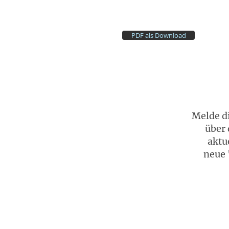
PDF als Download
Melde di
über 
aktu
neue 