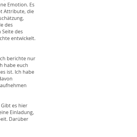
eine Emotion. Es
t Attribute, die
schätzung,
le des
 Seite des
chte entwickelt.
ch berichte nur
ch habe euch
tes ist. Ich habe
 davon
on aufnehmen
Gibt es hier
eine Einladung,
beit. Darüber