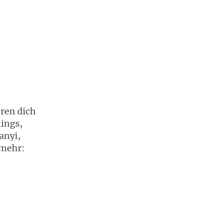
eren dich
lings,
anyi,
 mehr: