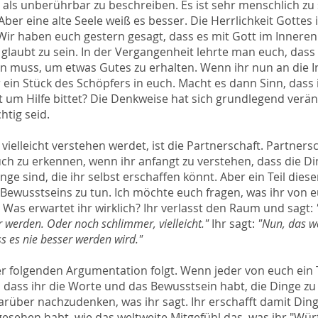
t als unberührbar zu beschreiben. Es ist sehr menschlich zu
Aber eine alte Seele weiß es besser. Die Herrlichkeit Gottes i
. Wir haben euch gestern gesagt, dass es mit Gott im Innere
glaubt zu sein. In der Vergangenheit lehrte man euch, dass
ten muss, um etwas Gutes zu erhalten. Wenn ihr nun an die 
r ein Stück des Schöpfers in euch. Macht es dann Sinn, dass 
t um Hilfe bittet? Die Denkweise hat sich grundlegend veränd
htig seid.
 vielleicht verstehen werdet, ist die Partnerschaft. Partners
uch zu erkennen, wenn ihr anfangt zu verstehen, dass die Din
inge sind, die ihr selbst erschaffen könnt. Aber ein Teil die
 Bewusstseins zu tun. Ich möchte euch fragen, was ihr von 
. Was erwartet ihr wirklich? Ihr verlasst den Raum und sagt:
r werden. Oder noch schlimmer, vielleicht."
Ihr sagt:
"Nun, das wa
s es nie besser werden wird."
der folgenden Argumentation folgt. Wenn jeder von euch ein 
, dass ihr die Worte und das Bewusstsein habt, die Dinge zu 
arüber nachzudenken, was ihr sagt. Ihr erschafft damit Ding
 gesehen habt, wie das weltweite Mitgefühl das, was ihr "Wür