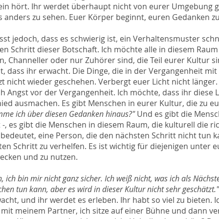
ein hört. Ihr werdet überhaupt nicht von eurer Umgebung g
s anders zu sehen. Euer Körper beginnt, euren Gedanken z
isst jedoch, dass es schwierig ist, ein Verhaltensmuster schn
 Schritt dieser Botschaft. Ich möchte alle in diesem Rau
, Channeller oder nur Zuhörer sind, die Teil eurer Kultur si
Zeit, dass ihr erwacht. Die Dinge, die in der Vergangenheit mi
t nicht wieder geschehen. Verbergt euer Licht nicht länger. 
h Angst vor der Vergangenheit. Ich möchte, dass ihr diese La
chied ausmachen. Es gibt Menschen in eurer Kultur, die zu
me ich über diesen Gedanken hinaus?"
Und es gibt die Mensc
t -, es gibt die Menschen in diesem Raum, die kulturell die r
 bedeutet, eine Person, die den nächsten Schritt nicht tun k
 Schritt zu verhelfen. Es ist wichtig für diejenigen unter e
 wecken und zu nutzen.
 ich bin mir nicht ganz sicher. Ich weiß nicht, was ich als Nächste
hen tun kann, aber es wird in dieser Kultur nicht sehr geschätzt.
cht, und ihr werdet es erleben. Ihr habt so viel zu bieten. I
 mit meinem Partner, ich sitze auf einer Bühne und dann v