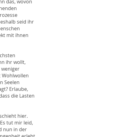
enn das, wovon
achenden
Prozesse
eshalb seid ihr
 Menschen
ekt mit ihnen
ächsten
 ihr wollt,
, weniger
it Wohlwollen
en Seelen
gt? Erlaube,
 dass die Lasten
schieht hier.
 tut mir leid,
d nun in der
angenheit erlebt