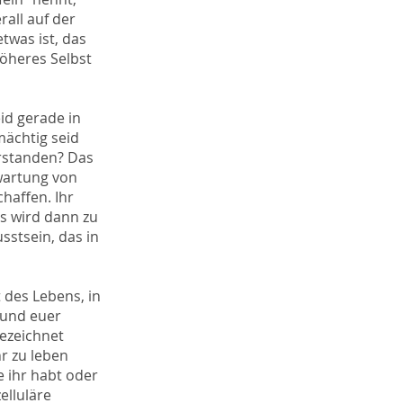
all auf der
twas ist, das
Höheres Selbst
id gerade in
ächtig seid
erstanden? Das
rwartung von
haffen. Ihr
as wird dann zu
stsein, das in
 des Lebens, in
 und euer
bezeichnet
r zu leben
e ihr habt oder
elluläre