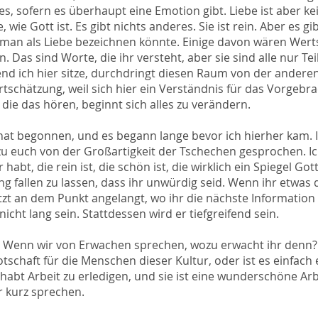
tes, sofern es überhaupt eine Emotion gibt. Liebe ist aber k
, wie Gott ist. Es gibt nichts anderes. Sie ist rein. Aber es gib
e man als Liebe bezeichnen könnte. Einige davon wären Wert
Das sind Worte, die ihr versteht, aber sie sind alle nur Tei
nd ich hier sitze, durchdringt diesen Raum von der anderen
rtschätzung, weil sich hier ein Verständnis für das Vorgebra
 die das hören, beginnt sich alles zu verändern.
hat begonnen, und es begann lange bevor ich hierher kam. I
zu euch von der Großartigkeit der Tschechen gesprochen. I
 habt, die rein ist, die schön ist, die wirklich ein Spiegel Got
ng fallen zu lassen, dass ihr unwürdig seid. Wenn ihr etwas
jetzt an dem Punkt angelangt, wo ihr die nächste Informati
icht lang sein. Stattdessen wird er tiefgreifend sein.
t? Wenn wir von Erwachen sprechen, wozu erwacht ihr denn? 
tschaft für die Menschen dieser Kultur, oder ist es einfach 
r habt Arbeit zu erledigen, und sie ist eine wunderschöne Ar
r kurz sprechen.