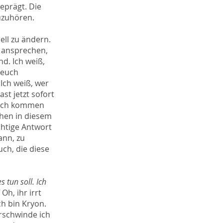
eprägt. Die
uzuhören.
ell zu ändern.
m ansprechen,
nd. Ich weiß,
t euch
Ich weiß, wer
st jetzt sofort
 euch kommen
hen in diesem
ichtige Antwort
ann, zu
uch, die diese
s tun soll. Ich
"
Oh, ihr irrt
ch bin Kryon.
erschwinde ich