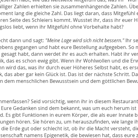
fälliger Zahlen erhielten sie zusammenhängende Zahlen. Über
ent lang die gleiche Zahl. Das liegt daran, dass Mitgefühl e
ren Seite des Schleiers kommt. Wusstet ihr, dass ihr euer 
slos liebt, wenn ihr Mitgefühl ohne Vorbehalte habt?
recht dann und sagt:
"Meine Lage wird sich nicht bessern."
Ihr se
ebens gegangen und habt eure Bestellung aufgegeben. So m
hr gesagt habt, dann werdet ihr es auch erhalten. Habt ihr v
sik, das es schon ewig gibt. Wenn ihr Wohlwollen und die E
 wird das, was ihr durch euer Höheres Selbst habt, es ersc
, das aber gar kein Glück ist. Das ist der nächste Schritt. D
en dem menschlichen Bewusstsein und dem göttlichen Bewus
mmenfassen? Seid vorsichtig, wenn ihr in diesem Restaurant
lt. Eure Gedanken sind dem bekannt, was um euch herum ist
. Es gibt Funktionen in eurem Körper, die als euer Innate 
ungen hören. Sie hören zu, um herauszufinden, wie lange ih
 die Erde gut oder schlecht ist, ob ihr die Macht versteht, di
issenschaft namens Epigenetik, die bewiesen hat, dass eure z