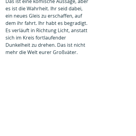
Das ist eine komische Aussage, aber 
es ist die Wahrheit. Ihr seid dabei, 
ein neues Gleis zu erschaffen, auf 
dem ihr fahrt. Ihr habt es begradigt. 
Es verläuft in Richtung Licht, anstatt 
sich im Kreis fortlaufender 
Dunkelheit zu drehen. Das ist nicht 
mehr die Welt eurer Großväter.
Ich komme zu euch als Kryon, in 
Liebe mit der Menschheit, um euch 
die vermutlich hoffnungsvollste 
Neuigkeit zu überbringen, die ich 
jemandem jemals geben könnte.
Neue Neuigkeiten, die euch 
vermutlich niemand so übermittelt. 
Doch überall auf diesem Planeten 
gibt es aktuell Personen, die sich mit 