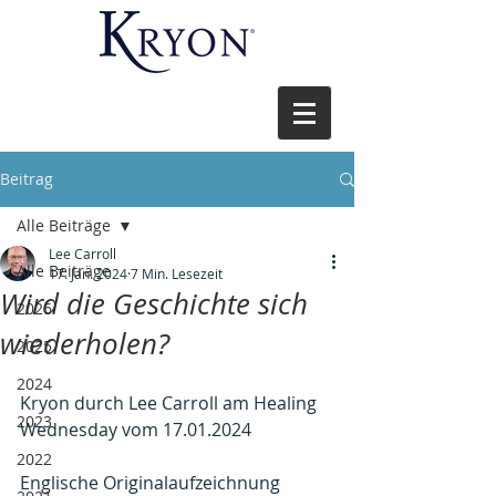
Beitrag
Alle Beiträge
Lee Carroll
Alle Beiträge
17. Jan. 2024
7 Min. Lesezeit
Wird die Geschichte sich
2026
wiederholen?
2025
2024
Kryon durch Lee Carroll am Healing 
2023
Wednesday vom 17.01.2024
2022
Englische Originalaufzeichnung 