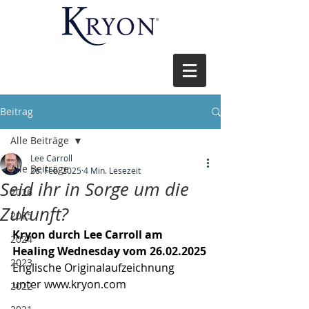
Beitrag
Alle Beiträge
Lee Carroll
Alle Beiträge
26. Feb. 2025
4 Min. Lesezeit
Seid ihr in Sorge um die
2026
Zukunft?
2025
Kryon durch Lee Carroll am 
2024
Healing Wednesday vom 26.02.2025
2023
Englische Originalaufzeichnung 
unter 
www.kryon.com
2022