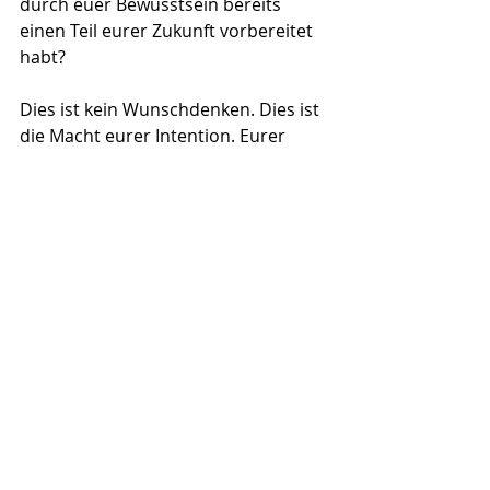
durch euer Bewusstsein bereits 
einen Teil eurer Zukunft vorbereitet 
habt?
Dies ist kein Wunschdenken. Dies ist 
die Macht eurer Intention. Eurer 
Affirmationen.
Ihr gestaltet eure Zukunft nicht, 
indem ihr sie erzwingt – sondern 
indem ihr eure Reaktion auf das 
Zukünftige liebevoll vorbereitet. Und 
wenn ihr dann an diesen Punkt 
gelangt, erkennt ihr ihn – und wisst, 
was zu tun ist.
Ich lade euch ein, friedlicher zu 
werden mit dieser neuen Zeitlinie. 
Denn sie ist erfüllt
vom Licht. Und auf dieser Bahn wird 