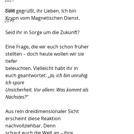
2021
2020
Seid gegrüßt, ihr Lieben. Ich bin 
Kryon vom Magnetischen Dienst.
2019
Seid ihr in Sorge um die Zukunft?
Eine Frage, die wir euch schon früher 
stellten – doch heute wollen wir sie 
tiefer
beleuchten. Vielleicht habt ihr in 
euch geantwortet: 
„Ja, ich bin unruhig. 
Ich spüre
Unsicherheit. Vor allem: Was kommt als 
Nächstes?“
Aus rein dreidimensionaler Sicht 
erscheint diese Reaktion 
nachvollziehbar. Denn
schaut euch die Welt an – ihre 