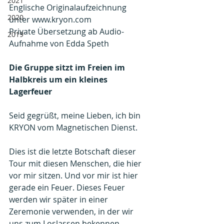
2021
Englische Originalaufzeichnung 
2020
unter www.kryon.com 
Private Übersetzung ab Audio-
2019
Aufnahme von Edda Speth
Die Gruppe sitzt im Freien im 
Halbkreis um ein kleines 
Lagerfeuer
Seid gegrüßt, meine Lieben, ich bin 
KRYON vom Magnetischen Dienst.
Dies ist die letzte Botschaft dieser 
Tour mit diesen Menschen, die hier 
vor mir sitzen. Und vor mir ist hier 
gerade ein Feuer. Dieses Feuer 
werden wir später in einer 
Zeremonie verwenden, in der wir 
uns zum Loslassen bekennen.