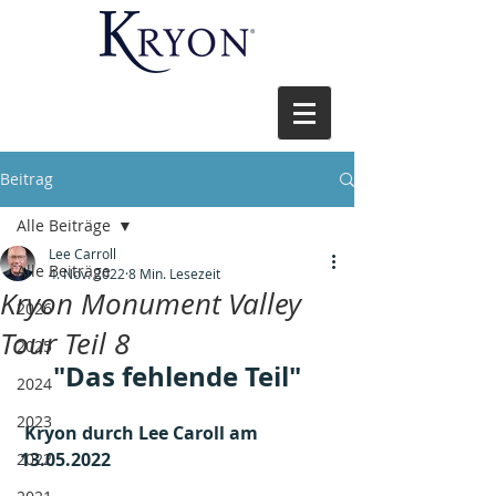
Beitrag
Alle Beiträge
Lee Carroll
Alle Beiträge
4. Nov. 2022
8 Min. Lesezeit
Kryon Monument Valley
2026
Tour Teil 8
2025
"Das fehlende Teil"
2024
2023
 Kryon durch Lee Caroll am 
13.05.2022
2022