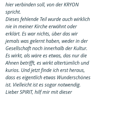
hier verbinden soll, von der KRYON 
spricht.
Dieses fehlende Teil wurde auch wirklich 
nie in meiner Kirche erwähnt oder 
erklärt. Es war nichts, über das wir 
jemals was gelernt haben, weder in der 
Gesellschaft noch innerhalb der Kultur. 
Es wirkt, als wäre es etwas, das nur die 
Ahnen betrifft, es wirkt altertümlich und 
kurios. Und jetzt finde ich erst heraus, 
dass es eigentlich etwas Wunderschönes 
ist. Vielleicht ist es sogar notwendig.
Lieber SPIRIT, hilf mir mit dieser 
Verbindung und zeig mir, was ich tun 
soll.“
Und wenn ihr z.B. s
o
lche Worte 
sprecht, dann ist das, als würdet ihr 
ein Schleusentor öffnen: Alles, was 