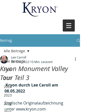
Beitrag
Alle Beiträge
Lee Carroll
Alle Beiträge
30. Okt. 2022
10 Min. Lesezeit
Kryon Monument Valley
2026
Tour Teil 3
2025
 Kryon durch Lee Caroll am 
2024
08.05.2022
2023
Englische Originalaufzeichnung 
2022
unter www.kryon.com