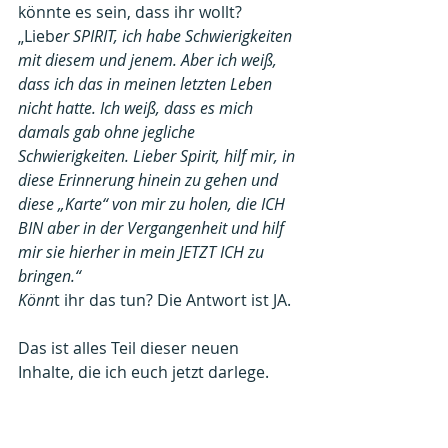
könnte es sein, dass ihr wollt?
„Lieb
er SPIRIT, ich habe Schwierigkeiten 
mit diesem und jenem. Aber ich weiß, 
dass ich das in meinen letzten Leben 
nicht hatte. Ich weiß, dass es mich 
damals gab ohne jegliche 
Schwierigkeiten. Lieber Spirit, hilf mir, in 
diese Erinnerung hinein zu gehen und 
diese „Karte“ von mir zu holen, die ICH 
BIN aber in der Vergangenheit und hilf 
mir sie hierher in mein JETZT ICH zu 
bringen.“
Könn
t ihr das tun? Die Antwort ist JA.
Das ist alles Teil dieser neuen 
Inhalte, die ich euch jetzt darlege.
Etwas, auf das ich mich schon seit 
Jahrzehnten beziehe, liegt jetzt 
endlich direkt vor euch. Es ist 