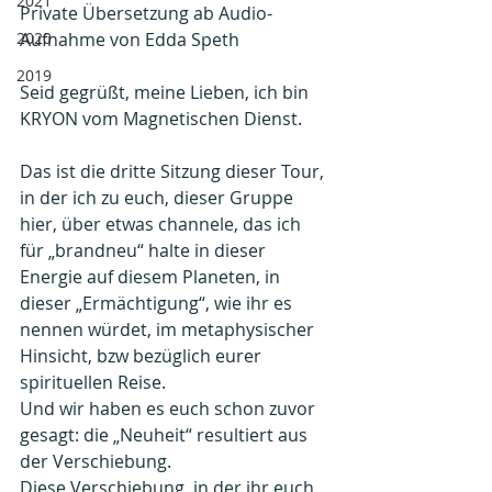
2021
Private Übersetzung ab Audio-
2020
Aufnahme von Edda Speth
2019
Seid gegrüßt, meine Lieben, ich bin 
KRYON vom Magnetischen Dienst.
Das ist die dritte Sitzung dieser Tour, 
in der ich zu euch, dieser Gruppe 
hier, über etwas channele, das ich 
für „brandneu“ halte in dieser 
Energie auf diesem Planeten, in 
dieser „Ermächtigung“, wie ihr es 
nennen würdet, im metaphysischer 
Hinsicht, bzw bezüglich eurer 
spirituellen Reise.
Und wir haben es euch schon zuvor 
gesagt: die „Neuheit“ resultiert aus 
der Verschiebung.
Diese Verschiebung, in der ihr euch 