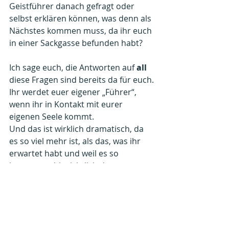
Geistführer danach gefragt oder 
selbst erklären können, was denn als 
Nächstes kommen muss, da ihr euch 
in einer Sackgasse befunden habt?
Ich sage euch, die Antworten auf 
all 
diese Fragen sind bereits da für euch.
Ihr werdet euer eigener „Führer“, 
wenn ihr in Kontakt mit eurer 
eigenen Seele kommt.
Und das ist wirklich dramatisch, da 
es so viel mehr ist, als das, was ihr 
erwartet habt und weil es so 
kontrovers hinsichtlich der 
Metaphysik ist und es immer noch 
diejenigen gibt, die euch sagen, dass 
so etwas nicht möglich ist und auch 
niemals möglich war.
Und wenn von diesen Menschen  