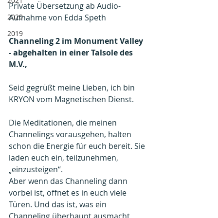
2021
Private Übersetzung ab Audio-
2020
Aufnahme von Edda Speth
2019
Channeling 2 im Monument Valley 
- abgehalten in einer Talsole des 
M.V.,
Seid gegrüßt meine Lieben, ich bin 
KRYON vom Magnetischen Dienst.
Die Meditationen, die meinen 
Channelings vorausgehen, halten 
schon die Energie für euch bereit. Sie 
laden euch ein, teilzunehmen, 
„einzusteigen“.
Aber wenn das Channeling dann 
vorbei ist, öffnet es in euch viele 
Türen. Und das ist, was ein 
Channeling überhaupt ausmacht, 