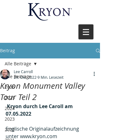
Beitrag
Alle Beiträge
Lee Carroll
Alle Beiträge
29. Okt. 2022
9 Min. Lesezeit
Kryon Monument Valley
2026
Tour Teil 2
2025
 Kryon durch Lee Caroll am 
2024
07.05.2022
2023
Englische Originalaufzeichnung 
2022
unter www.kryon.com