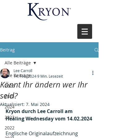
Beitrag
Alle Beiträge
Lee Carroll
Alle Beiträge
14. Feb. 2024
9 Min. Lesezeit
Könnt Ihr ändern wer Ihr
2026
seid?
2025
Aktualisiert:
7. Mai 2024
2024
Kryon durch Lee Carroll am 
2023
Healing Wednesday vom 14.02.2024
2022
Englische Originalaufzeichnung 