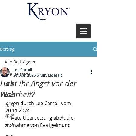
Beitrag
Alle Beiträge
Lee Carroll
Alle Beiträge
28. Apr. 2025
6 Min. Lesezeit
Habt ihr Angst vor der
2026
Wahrheit?
2025
Kryon durch Lee Carroll vom 
2024
20.11.2024
2023
Private Übersetzung ab Audio-
Aufnahme von Eva Igelmund
2022