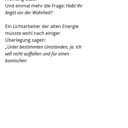
Und einmal mehr die Frage: 
Habt Ihr 
Angst vor der Wahrheit?
Ein Lichtarbeiter der alten Energie 
müsste wohl nach einiger 
Überlegung sagen:
„Unter bestimmten Umständen, ja. Ich 
will nicht auffallen und für einen 
komischen
Kauz gehalten werden. Ich will nicht 
auffallen und von den Leuten abgelehnt
werden.“
Das alles war die Energie eines alten 
Paradigmas, Ihr Lieben, 
insbesondere bei
denen, die eine größere Wahrheit 
erfasst haben und in ihr erwachen.