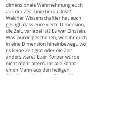
dimensionale Wahrnehmung euch
aus der Zeit-Linie herauslöst?
Welcher Wissenschaftler hat euch
gesagt, dass eure vierte Dimension,
die Zeit, variabel ist? Es war Einstein.
Was würde geschehen, wen ihr euch
in eine Dimension hineinbewegt, wo
es keine Zeit gibt oder die Zeit
anders wäre? Euer Körper würde
nicht mehr altern. Ihr alle kennt
einen Mann aus den heiligen
Schriften – Abraham. Dieser Mann
sprach mit Gott und auch mit vielen
Engeln. Er bekam Instruktionen und
wurde 900 Jahre alt. Einige werden
sagen:
„Nun, dies muss ein Tippfehler
in der Bibel sein.“
Nein, ist es nicht. Er
lebte 900 Jahre, denn dieser Mann
musste multidimensional sein, um
das zu tun, was er tun musste und