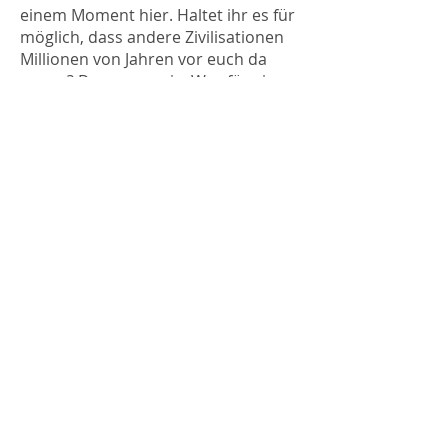
einem Moment hier. Haltet ihr es für
möglich, dass andere Zivilisationen
Millionen von Jahren vor euch da
waren? Das waren sie. Was für ein
Zufall, dass dieser Planet gerade erst
mit Menschen entstand – nein, das
ist alles andere als ein Zufall,
sondern wurde so entworfen. Kann
es sein, dass auch andere
Zivilisationen die Bausteine des
Lebens, die DNA, in sich tragen?
Wenn ihr beginnt, Leben zu
entdecken – und ihr werdet es in
diesem Sonnensystem entdecken –
dann werdet ihr bakterielle und
andere, noch etwas grössere
Lebensformen finden. Einige davon
werden im Wasser von Monden sein,
und ihr werdet sie dann analysieren
für gewisse Planeten, die ihr