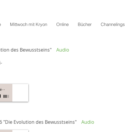
e
Mittwoch mit Kryon
Online
Bücher
Channelings
ution des Bewusstseins"
Audio
-
i-
-
16 "Die Evolution des Bewusstseins"
Audio