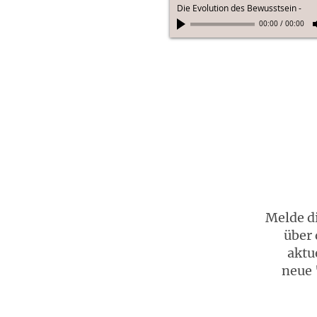
Die Evolution des Bewusstsein
-
00:00
/
00:00
Melde di
über 
aktu
neue 