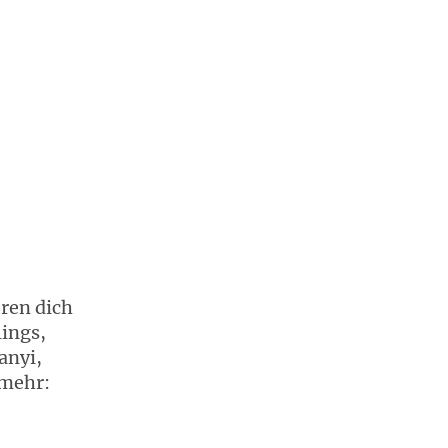
eren dich
lings,
anyi,
 mehr: