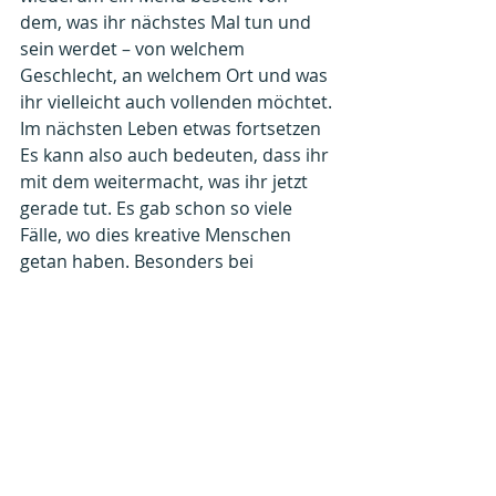
dem, was ihr nächstes Mal tun und 
sein werdet – von welchem 
Geschlecht, an welchem Ort und was 
ihr vielleicht auch vollenden möchtet.
Im nächsten Leben etwas fortsetzen
Es kann also auch bedeuten, dass ihr 
mit dem weitermacht, was ihr jetzt 
gerade tut. Es gab schon so viele 
Fälle, wo dies kreative Menschen 
getan haben. Besonders bei 
Musikern kommen viele auf den 
Planeten zurück und fahren dort 
fort, wo sie aufgehört haben. Und 
einige werden ihre Werke oder 
Kompositionen betrachten und 
sagen: „Das sieht
 ganz wie bei einem 
alten Meister aus – dieselben Phrasen, 
dieselbe Komponier-Art.“ Vielleich
t 