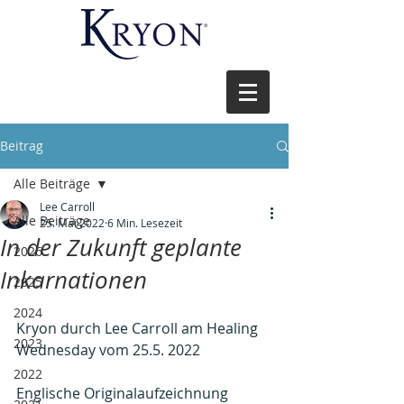
Beitrag
Alle Beiträge
Lee Carroll
Alle Beiträge
25. Mai 2022
6 Min. Lesezeit
In der Zukunft geplante
2026
Inkarnationen
2025
2024
Kryon durch Lee Carroll am Healing 
2023
Wednesday vom 25.5. 2022
2022
Englische Originalaufzeichnung 