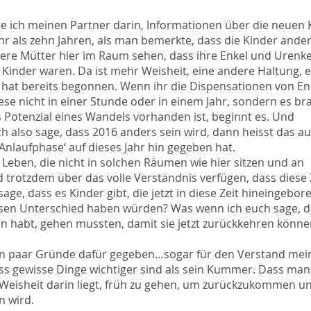
te ich meinen Partner darin, Informationen über die neuen 
 als zehn Jahren, als man bemerkte, dass die Kinder ander
tere Mütter hier im Raum sehen, dass ihre Enkel und Urenke
n Kinder waren. Da ist mehr Weisheit, eine andere Haltung, e
s hat bereits begonnen. Wenn ihr die Dispensationen von En
se nicht in einer Stunde oder in einem Jahr, sondern es br
 Potenzial eines Wandels vorhanden ist, beginnt es. Und
 also sage, dass 2016 anders sein wird, dann heisst das au
 ‚Anlaufphase‘ auf dieses Jahr hin gegeben hat.
Leben, die nicht in solchen Räumen wie hier sitzen und an
 trotzdem über das volle Verständnis verfügen, dass diese 
age, dass es Kinder gibt, die jetzt in diese Zeit hineingebor
esen Unterschied haben würden? Was wenn ich euch sage, d
oren habt, gehen mussten, damit sie jetzt zurückkehren könne
in paar Gründe dafür gegeben…sogar für den Verstand mei
dass gewisse Dinge wichtiger sind als sein Kummer. Dass ma
eisheit darin liegt, früh zu gehen, um zurückzukommen u
n wird.