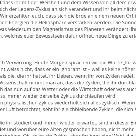
d dass ihr mit der Weisheit und dem Wissen von all dem er
sich der Lebens-Zyklus an sich verändert und ihr beim näch
 Wir erzählten euch, dass sich die Erde an einem neuen Ort i
enen Energien die Heliosphäre verstärken werden. Die Sonne
 was wiederum den Magnetismus des Planeten verändert. Ih
, welches euer Bewusstsein dafür öffnet, neue Dinge zu er
ch Verwirrung. Heute Morgen sprachen wir die Worte „Ihr wi
ant weiss nicht, dass er ein Ignorant ist – weil es keine höher
 die, die ihr hattet. Ihr Lieben, wenn ihr von Zyklen redet, 
issenschaft nimmt man an, dass die Zyklen, die ihr durchlä
ch das nun auf das Wetter oder die Wirtschaft oder was au
dass immer wieder derselbe Zyklus durchlaufen wird.
em physikalischen Zyklus wiederholt sich alles zyklisch. Wenn
er Luft betrachtet, seht ihr gleichbleibende Zyklen, die sich 
die ihr studiert und immer wieder erwartet, sind in dieser En
indet und worüber eure Alten gesprochen haben, nicht mehr