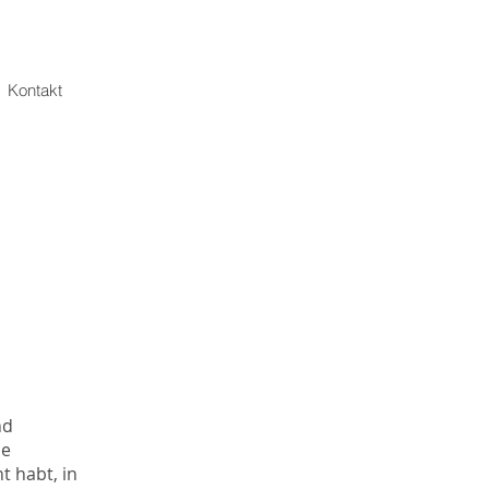
Kontakt
nd
he
t habt, in