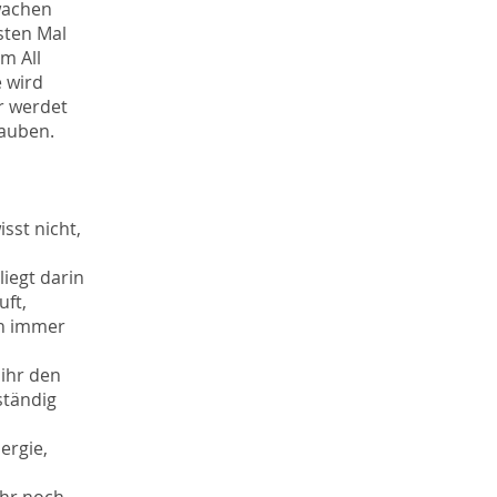
wachen
sten Mal
m All
 wird
r werdet
lauben.
sst nicht,
liegt darin
uft,
ch immer
 ihr den
ständig
ergie,