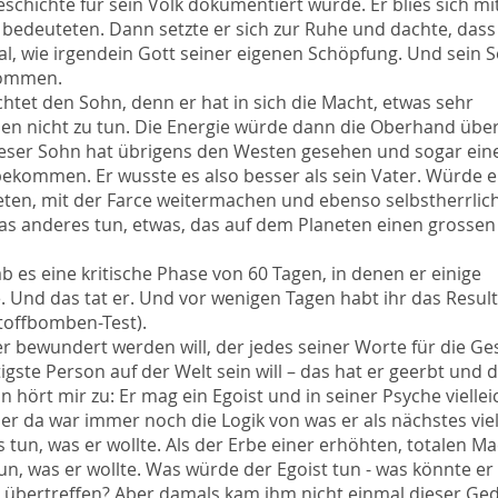
eschichte für sein Volk dokumentiert würde. Er blies sich mit
s bedeuteten. Dann setzte er sich zur Ruhe und dachte, dass 
nal, wie irgendein Gott seiner eigenen Schöpfung. Und sein 
kommen.
tet den Sohn, denn er hat in sich die Macht, etwas sehr
ben nicht zu tun. Die Energie würde dann die Oberhand übe
ieser Sohn hat übrigens den Westen gesehen und sogar ein
ekommen. Er wusste es also besser als sein Vater. Würde 
reten, mit der Farce weitermachen und ebenso selbstherrlich
was anderes tun, etwas, das auf dem Planeten einen grossen
 es eine kritische Phase von 60 Tagen, in denen er einige
 Und das tat er. Und vor wenigen Tagen habt ihr das Result
offbomben-Test).
er bewundert werden will, der jedes seiner Worte für die Ge
igste Person auf der Welt sein will – das hat er geerbt und 
 hört mir zu: Er mag ein Egoist und in seiner Psyche viellei
er da war immer noch die Logik von was er als nächstes viel
 tun, was er wollte. Als der Erbe einer erhöhten, totalen M
un, was er wollte. Was würde der Egoist tun - was könnte er
 übertreffen? Aber damals kam ihm nicht einmal dieser Ge