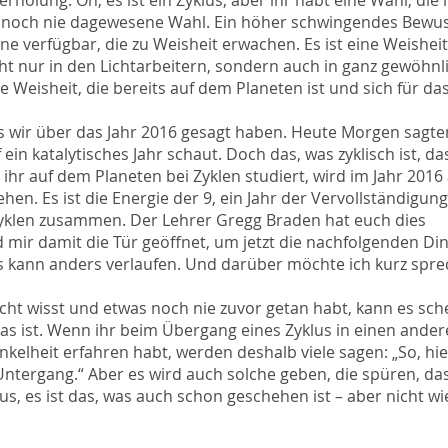
rholung. Oh, es ist ein Zyklus, aber ihr habt eine Wahl, die 
ne noch nie dagewesene Wahl. Ein höher schwingendes Bewus
ne verfügbar, die zu Weisheit erwachen. Es ist eine Weisheit
cht nur in den Lichtarbeitern, sondern auch in ganz gewöhnl
 Weisheit, die bereits auf dem Planeten ist und sich für da
 wir über das Jahr 2016 gesagt haben. Heute Morgen sagten
in katalytisches Jahr schaut. Doch das, was zyklisch ist, da
ihr auf dem Planeten bei Zyklen studiert, wird im Jahr 2016
en. Es ist die Energie der 9, ein Jahr der Vervollständigung
Zyklen zusammen. Der Lehrer Gregg Braden hat euch dies
d mir damit die Tür geöffnet, um jetzt die nachfolgenden Di
s kann anders verlaufen. Und darüber möchte ich kurz spre
icht wisst und etwas noch nie zuvor getan habt, kann es sche
das ist. Wenn ihr beim Übergang eines Zyklus in einen ande
kelheit erfahren habt, werden deshalb viele sagen: „So, h
 Untergang.“ Aber es wird auch solche geben, die spüren, da
klus, es ist das, was auch schon geschehen ist – aber nicht w