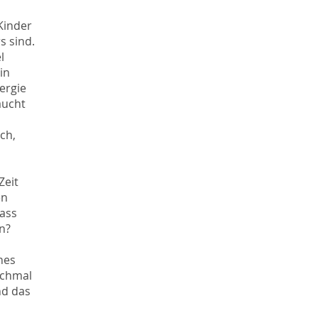
Kinder
s sind.
l
in
ergie
aucht
ch,
Zeit
en
ass
n?
nes
nchmal
nd das