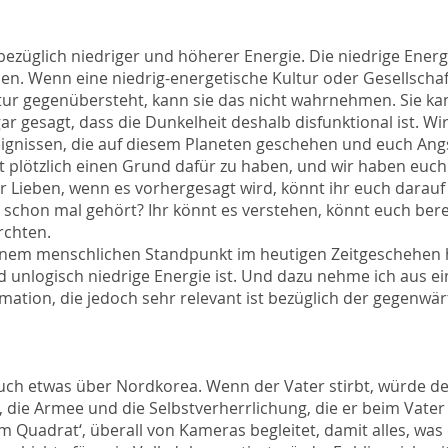
 bezüglich niedriger und höherer Energie. Die niedrige Energ
en. Wenn eine niedrig-energetische Kultur oder Gesellschaf
tur gegenübersteht, kann sie das nicht wahrnehmen. Sie ka
ar gesagt, dass die Dunkelheit deshalb disfunktional ist. Wi
eignissen, die auf diesem Planeten geschehen und euch Ang
t plötzlich einen Grund dafür zu haben, und wir haben euc
hr Lieben, wenn es vorhergesagt wird, könnt ihr euch darauf
 schon mal gehört? Ihr könnt es verstehen, könnt euch bere
rchten.
inem menschlichen Standpunkt im heutigen Zeitgeschehen 
nd unlogisch niedrige Energie ist. Und dazu nehme ich aus e
mation, die jedoch sehr relevant ist bezüglich der gegenwär
euch etwas über Nordkorea. Wenn der Vater stirbt, würde d
, die Armee und die Selbstverherrlichung, die er beim Vater
‚im Quadrat‘, überall von Kameras begleitet, damit alles, was