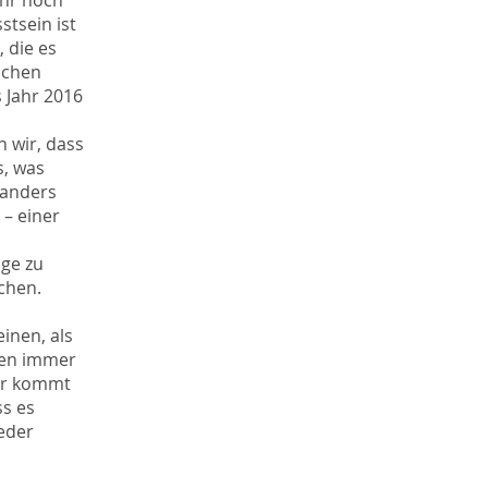
ihr noch
stsein ist
, die es
ichen
s Jahr 2016
 wir, dass
s, was
 anders
 – einer
nge zu
chen.
inen, als
ren immer
ier kommt
ss es
ieder