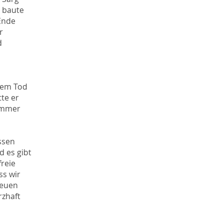
r baute
Ende
r
d
 dem Tod
te er
 immer
assen
d es gibt
freie
ss wir
neuen
rzhaft