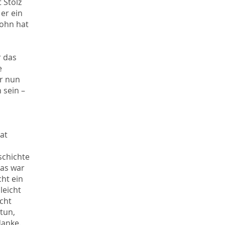
 Stolz
er ein
Sohn hat
r das
e
er nun
 sein –
at
schichte
das war
cht ein
leicht
acht
 tun,
danke.