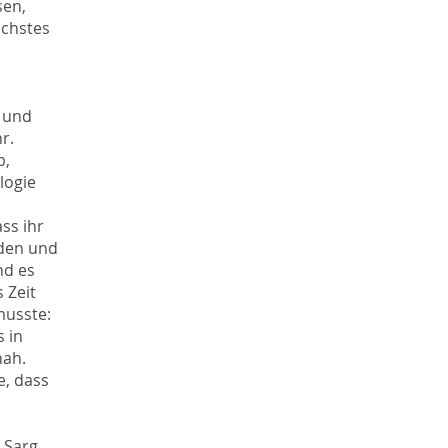
sen,
ächstes
r und
r.
p,
logie
ss ihr
eden und
nd es
 Zeit
musste:
s in
hah.
e, dass
 Sarg