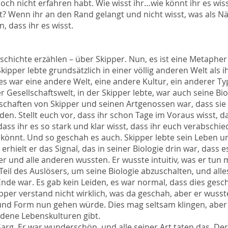
noch nicht erfahren habt. Wie wisst ihr…wie könnt ihr es wis
? Wenn ihr an den Rand gelangt und nicht wisst, was als N
 dass ihr es wisst.
schichte erzählen – über Skipper. Nun, es ist eine Metaphe
Skipper lebte grundsätzlich in einer völlig anderen Welt als ih
 es war eine andere Welt, eine andere Kultur, ein anderer Ty
 Gesellschaftswelt, in der Skipper lebte, war auch seine Bio
nschaften von Skipper und seinen Artgenossen war, dass sie
en. Stellt euch vor, dass ihr schon Tage im Voraus wisst, da
dass ihr es so stark und klar wisst, dass ihr euch verabschi
könnt. Und so geschah es auch. Skipper lebte sein Leben u
rhielt er das Signal, das in seiner Biologie drin war, dass es
er und alle anderen wussten. Er wusste intuitiv, was er tun 
Teil des Auslösers, um seine Biologie abzuschalten, und alle
Ende war. Es gab kein Leiden, es war normal, dass dies gesc
pper verstand nicht wirklich, was da geschah, aber er wusst
rt und Form nun gehen würde. Dies mag seltsam klingen, aber
edene Lebenskulturen gibt.
arg. Er war wunderschön, und alle seiner Art taten das. Der