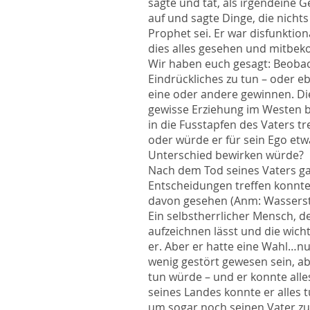
sagte und tat, als irgendeine G
auf und sagte Dinge, die nicht
Prophet sei. Er war disfunktio
dies alles gesehen und mitbe
Wir haben euch gesagt: Beobach
Eindrückliches zu tun – oder e
eine oder andere gewinnen. D
gewisse Erziehung im Westen b
in die Fusstapfen des Vaters t
oder würde er für sein Ego et
Unterschied bewirken würde?
Nach dem Tod seines Vaters gab
Entscheidungen treffen konnte.
davon gesehen (Anm: Wasserst
Ein selbstherrlicher Mensch, d
aufzeichnen lässt und die wicht
er. Aber er hatte eine Wahl…nun
wenig gestört gewesen sein, ab
tun würde – und er konnte alles
seines Landes konnte er alles t
um sogar noch seinen Vater zu