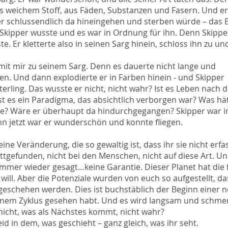
us weichem Stoff, aus Fäden, Substanzen und Fasern. Und e
 er schlussendlich da hineingehen und sterben würde – das 
 Skipper wusste und es war in Ordnung für ihn. Denn Skippe
e. Er kletterte also in seinen Sarg hinein, schloss ihn zu un
mit mir zu seinem Sarg. Denn es dauerte nicht lange und
n. Und dann explodierte er in Farben hinein - und Skipper
rling. Das wusste er nicht, nicht wahr? Ist es Leben nach
t es ein Paradigma, das absichtlich verborgen war? Was hät
tte? Wäre er überhaupt da hindurchgegangen? Skipper war
nn jetzt war er wunderschön und konnte fliegen.
t eine Veränderung, die so gewaltig ist, dass ihr sie nicht erf
ttgefunden, nicht bei den Menschen, nicht auf diese Art. Un
immer wieder gesagt…keine Garantie. Dieser Planet hat die 
ll. Aber die Potenziale wurden von euch so aufgestellt, da
geschehen werden. Dies ist buchstäblich der Beginn einer 
keinem Zyklus gesehen habt. Und es wird langsam und schme
 nicht, was als Nächstes kommt, nicht wahr?
eid in dem, was geschieht – ganz gleich, was ihr seht.