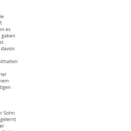
ie
t
nn es
r gaben
st
h davon
ithalten
her
inem
tigen
er Sohn
 gelernt
 er