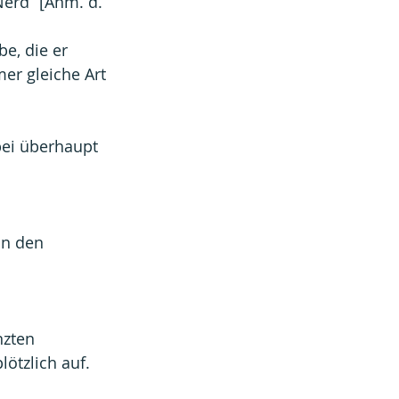
Nerd“ [Anm. d. 
e, die er 
er gleiche Art 
bei überhaupt 
in den 
nzten 
ötzlich auf.