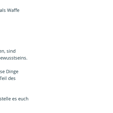
ls Waffe 
n, sind 
ewusstseins.
ese Dinge 
eil des 
stelle es euch 