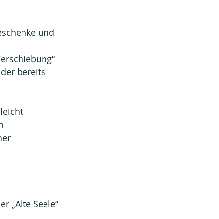
Geschenke und 
„Verschiebung“ 
der bereits 
eicht 
n 
her 
r „Alte Seele“ 