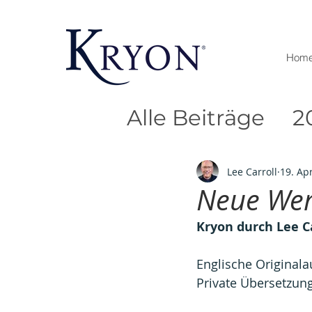
Hom
Alle Beiträge
2
2020
2019
Lee Carroll
19. Ap
Neue Wer
Kryon durch Lee C
Englische Original
Private Übersetzun