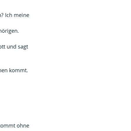
n? Ich meine 
hörigen.
tt und sagt 
chen kommt. 
 kommt ohne 