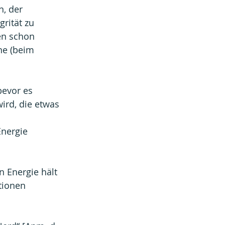
, der 
rität zu 
en schon 
ne (beim 
bevor es 
ird, die etwas 
Energie 
 Energie hält 
tionen 