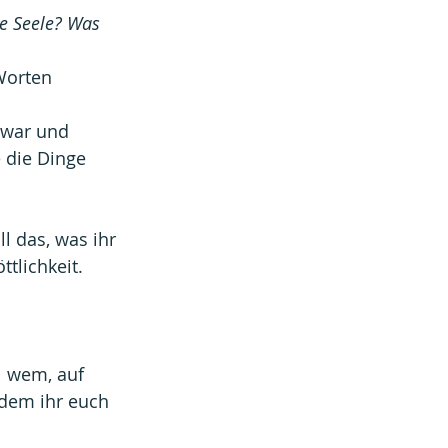
te Seele? Was 
Worten 
 war und 
 die Dinge 
l das, was ihr 
tlichkeit.
l wem, auf 
dem ihr euch 