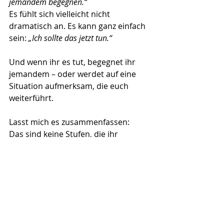
jemandem begegnen.“
Es fühlt sich vielleicht nicht 
dramatisch an. Es kann ganz einfach 
sein: 
„Ich sollte das jetzt tun.“
Und wenn ihr es tut, begegnet ihr 
jemandem – oder werdet auf eine 
Situation aufmerksam, die euch 
weiterführt.
Lasst mich es zusammenfassen:
Das sind keine Stufen, die ihr 
erklimmen müsst, um 
herauszufinden, wer ihr seid oder 
was eure Berufung ist.
Es
 ist vielmehr ein Hinein-
Entspannen in die Liebe, die für euch 
da ist – so sehr, dass Synchronizität 
geschehen kann und Intuition 