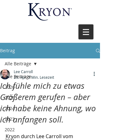
Beitrag
Alle Beiträge
Lee Carroll
Alle Beiträge
25. Apr.
5 Min. Lesezeit
Ich fühle mich zu etwas
2026
Größerem gerufen – aber
2025
ich habe keine Ahnung, wo
2024
ich anfangen soll.
2023
2022
Kryon durch Lee Carroll vom 