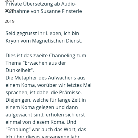
2021
Private Übersetzung ab Audio-
2020
Aufnahme von Susanne Finsterle
2019
Seid gegrüsst ihr Lieben, ich bin 
Kryon vom Magnetischen Dienst.
Dies ist das zweite Channeling zum 
Thema "Erwachen aus der 
Dunkelheit". 
Die Metapher des Aufwachens aus 
einem Koma, worüber wir letztes Mal 
sprachen, ist dabei die Prämisse. 
Diejenigen, welche für lange Zeit in 
einem Koma gelegen und dann 
aufgewacht sind, erholen sich erst 
einmal von diesem Koma. Und 
"Erholung" war auch das Wort, das 
ich über dieses vergangene Jahr 