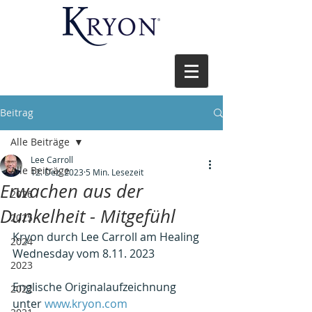
Beitrag
Alle Beiträge
Lee Carroll
Alle Beiträge
12. Dez. 2023
5 Min. Lesezeit
Erwachen aus der
2026
Dunkelheit - Mitgefühl
2025
Kryon durch Lee Carroll am Healing 
2024
Wednesday vom 8.11. 2023
2023
Englische Originalaufzeichnung 
2022
unter 
www.kryon.com